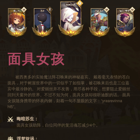
面具女孩
被西奥多的实验魔法阵召唤来的神秘嘉宾。 戴着毫无表情的苍白
面具，对于树屋世界中的一切似乎了如指掌，被召唤来后也是三位嘉
宾中最冷静的。 对爱丽丝并不友善，用尽各种手段，想要阻止爱丽丝
回到天窗外的世界。不过不知为何，面具女孩却很听迪默的话。 面具
女孩随身携带的怀表内侧，刻着一句不显眼的文字：“yrasrevinna
ht5”。
晦暗苏生：
面具女孩助阵，白位同伴的复活魂芯减少4个。
浮梦旋涡：