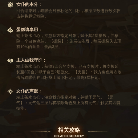
女仆的本分：
回合结束时，猫眼会对被标记的目标，根据层数进行数次攻
击并将标记移除。
蛋糕请享用：
端上茶水点心，治愈我方指定对象，赋予其2层撕裂，并移
除一个白色魂芯。 【撕裂】：施展技能后，每层撕裂失去现
有10%的血量，最高3层。
主人由我守护：
端上茶水点心，获得3回合的支援。已有支援时，将支援延
长至3回合并赋予自己2层强化。 【支援】：我方角色每次攻
击后猫眼会在目标身上留下标记，最高3层标记。
女仆的声援：
端上茶水点心，治愈我方指定对象，并赋予元气。 【元
气】：元气达三层后将移除角色身上所有元气并触发其四魂
技能。
相关攻略
RELATED STRATEGY