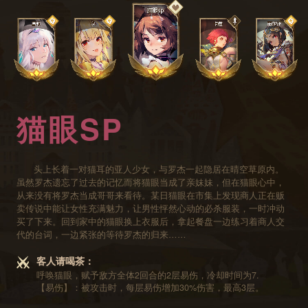
猫眼SP
头上长着一对猫耳的亚人少女，与罗杰一起隐居在晴空草原内。
虽然罗杰遗忘了过去的记忆而将猫眼当成了亲妹妹，但在猫眼心中，
从来没有将罗杰当成哥哥来看待。某日猫眼在市集上发现商人正在贩
卖传说中能让女性充满魅力，让男性怦然心动的必杀服装，一时冲动
买了下来。回到家中的猫眼换上衣服后，拿起餐盘一边练习着商人交
代的台词，一边紧张的等待罗杰的归来……
客人请喝茶：
呼唤猫眼，赋予敌方全体2回合的2层易伤，冷却时间为7.
【易伤】：被攻击时，每层易伤增加30%伤害，最高3层。