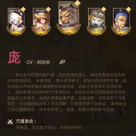
庞
CV：稻田彻
来自东方联盟的旅行者，武功高强的虎人，谈吐有着来自东方的
特别腔调用语。 体格强壮，擅长使用拳法，家族为历代的守护者，因
误信他人导致部族的威望受损而被流放，从此之后变得不太信任他
人，直到和普吉结伴同行才逐渐软化，目前在太阳王国四处游历并且
锻炼自己的身手。虽然外表看起来严肃，沉着冷静，但其实是个冷面
笑匠，不过他的笑点常人无法理解，只有普吉听了会发笑。 庞突破自
己的心腹枷锁后，武术境界更上一层楼，朝着大师的称号迈进。
穴道攻击：
呼唤庞，攻击敌方首位，冷却时间为5。