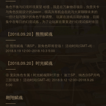
能性之后，最为可行的方案。 以【冒险绅士】为例，这个技能组
角色平衡与幻境环境展望 哈喽，我是在万象物语项目，负责关卡
的核心问题，在于四魂技能带来的效益远高于其他白位角色的四
与角色技能设计的Jason，很高兴有机会在此与大家聊聊未来的
魂技能。若是我们将其他所有白位角色的四魂技能都提高到一样
一些计划与预计的角色平衡调整。 玩家在游戏后期的体验，目前
的强度，相当于使白色四魂在战斗中的效益显著高于黑色及金色
集中在每日的幻境试炼，为了让玩家在重复进行幻境试炼时依旧
的四魂。为了抵消这样的失衡，需要进一步强化其他角色的四魂
保有新的乐趣，我们目前预计的规划为：： 1. 每月一次的全新关
技能。 然而问题在于，【冒险绅士】的四魂技能效益，其实是依
卡，带来新的敌人机制与计分规则，让不同定位的角色都有出场
赖于与其搭配的黑位与金位角色的四魂技能效益。当所有的角色
【2018.09.20】熊熊赋魂
机会。 2. 每2周一次的幻境宝箱，让玩家重新思考关卡的最优
四魂技能都强化过后，【冒险绅士】的四魂技能带来的效益还是
解。 3. 每周一次的试用角色，除了让玩家试用自己没有的角色
高过其他白位角色的四魂技能。 用简化的方式来说明上述的过
⦿ 熊熊赋魂『璃SP』新角色即将登场！ 活动时间(GMT+8)：
外，我们也预计会放入一些实验性的新角色，让玩家有机会组出
程： 其他白位角色的四魂技能有４的效益，而【冒险绅士】最大
2018.9.19 12:00~2018.10.3 5:00
独特的队伍。 4. 不定期的关卡重组，藉由打散被玩家找到最优组
可以达到８（黑４＋金４） →为了平衡，将其他所有白位角色的
合的关卡，赋予关卡新的生命， 让玩家重新面临角色配置的取
四魂技能都提高到８ →为了不使战斗极端偏向使用白色四魂，将
舍。 5. 不定期的角色平衡，藉由数据观察目前幻境试炼出场率较
所有黑位及金位角色的四魂技能提高到８ →【冒险绅士】新的效
【2018.09.20】时光赋魂
为弱势的角色，以重新调整其定位的方式，让其可以适应于更多
益是１６，依然显著高于其他白位角色 从上述的例子可以发现，
的关卡或队伍组合。 我们希望藉由以上的设计，让幻境试炼处在
在「某个技能的效益，取决于队友的技能效益」的情况下，是无
⦿ 复刻角色专属！时光赋魂限时开放！ 迪兰SP、纳杰尔SP共鸣
一个持续变动的环境，让玩家能够持续有新的策略挑战。 我们也
法透过加强全部的角色来达到新的平衡的。在这样的情况下，需
三阶现身！ 活动时间(GMT+8): 2018.9.12 12:00~2018.9.26
注意到幻境试炼这样形式的竞争系统无法满足所有类型的玩家。
要在机制上解决造成失衡的核心原因，亦即是需要削弱【冒险绅
5:00
许多玩家的反馈提到希望能有一个累积性的、自我挑战的玩法。
士】的四魂技能效益。 ２、为什么要针对出场率最高／最热门的
我们正在开发一个以探索以及收集为主题的新系统，希望带给玩
队伍组合调整？攻略都建议优先取得，所以我辛辛苦苦收集，但
家不同的乐趣体验。 接下来的部份为本期角色平衡调整的内容。
现在完全没用了。 首先要澄清的是，这些被削弱的队伍只是失去
翱翔赋魂
为了游戏长远的平衡设计考虑，本次的调整涉及的层面较广。改
了一枝独秀的地位，但依然是有竞争力的队伍。以前一个例子来
动幅度较大的黯月以及普吉技能书，将会开放两个星期的时间，