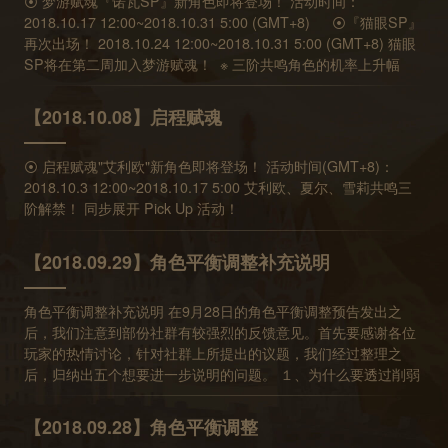
⦿ 梦游赋魂『诺瓦SP』新角色即将登场！ 活动时间：
2018.10.17 12:00~2018.10.31 5:00 (GMT+8) ⦿『猫眼SP』
再次出场！ 2018.10.24 12:00~2018.10.31 5:00 (GMT+8) 猫眼
SP将在第二周加入梦游赋魂！ ※ 三阶共鸣角色的机率上升幅
度，在猫眼SP加入后仍会保留
【2018.10.08】启程赋魂
⦿ 启程赋魂"艾利欧"新角色即将登场！ 活动时间(GMT+8)：
2018.10.3 12:00~2018.10.17 5:00 艾利欧、夏尔、雪莉共鸣三
阶解禁！ 同步展开 Pick Up 活动！
【2018.09.29】角色平衡调整补充说明
角色平衡调整补充说明 在9月28日的角色平衡调整预告发出之
后，我们注意到部份社群有较强烈的反馈意见。首先要感谢各位
玩家的热情讨论，针对社群上所提出的议题，我们经过整理之
后，归纳出五个想要进一步说明的问题。 １、为什么要透过削弱
角色／技能书，而不是加强其他所有角色的方式来调整平衡？ 我
们十分明白削弱角色／技能书会带给玩家直观上的不良体验，也
【2018.09.28】角色平衡调整
会尽可能避免如此调整。但本次的情况是在考虑过各种调整的可