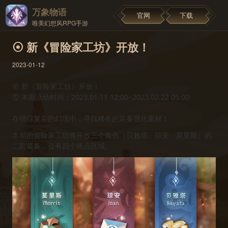
万象物语
官网
下载
唯美幻想风RPG手游
⦿ 新《冒险家工坊》开放！
2023-01-12
⦿ 新《冒险家工坊》开放！
⏰ 本期活动时间：2023.01.11 12:00~2023.02.22 05:00
在错综复杂的幻境中，寻找稀有的装备强化素材！
本期的冒险家工坊将开放三个角色（贝雅塔、琼安、莫里斯）的
二阶装备，会有四个终点区域。